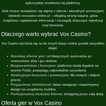
wykorzystać możliwości tej platformy.
Jeśli chcesz dowiedzieć się więcej o ofercie i aktualnych promocjach,
odwiedź
voxcasino-online.pl
– oficjalną stronę kasyna, gdzie
znajdziesz najświeższe informacje i szczegóły dotyczące rejestracji
oraz bonusów.
Dlaczego warto wybrać Vox Casino?
Vox Casino wyróżnia się na tle innych kasyn online przede wszystkim
dzięki:
Szerokiej ofercie gier:
od klasycznych automatów po
nowoczesne sloty i gry stołowe.
Bezpieczeństwu i licencjom:
platforma działa legalnie na
terenie Polski, posiadając odpowiednie zezwolenia.
Atrakcyjnym bonusom i promocjom:
dla nowych i stałych
graczy.
Przyjaznemu interfejsowi:
łatwa nawigacja i responsywny
design na urządzenia mobilne.
Profesjonalnej obsłudze klienta:
dostępnej przez całą dobę.
Oferta gier w Vox Casino