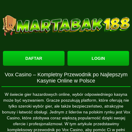
DAFTAR
LOGIN
Vox Casino – Kompletny Przewodnik po Najlepszym
Kasynie Online w Polsce
W świecie gier hazardowych online, wybór odpowiedniego kasyna
może być wyzwaniem. Gracze poszukują platform, które oferują nie
tylko szeroki wybór gier, ale także bezpieczeństwo, atrakcyjne
bonusy i łatwość obsługi. Jednym z liderów na polskim rynku jest Vox
Casino, które zdobywa coraz większą popularność dzięki swojej
ofercie i profesjonalizmowi. W tym artykule przedstawimy
kompleksowy przewodnik po Vox Casino, aby pomóc Ci w pełni