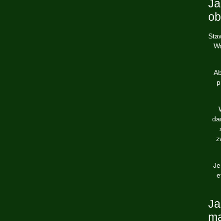
Ja
ob
Sta
Wa
Ab
p
da
z
Je
e
Ja
ma