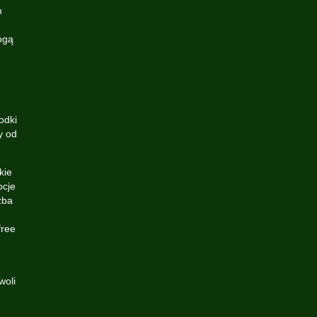
m
ogą
odki
y od
kie
ocje
zba
free
woli