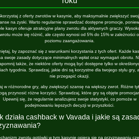
roku
korzystaj z oferty zwrotów w kasynie, aby maksymalnie zwiększyć swo
anse na zyski. Warto regularnie sprawdzać dostępne promocje, ponie
ele kasyn oferuje atrakcyjne plany zwrotu dla aktywnych graczy. Wysok
wrotu może się różnić, ale często wynosi od 5% do 15% w zależności 
poziomu zaangażowania.
iętaj, by zapoznać się z warunkami korzystania z tych ofert. Każde ka
a swoje zasady dotyczące minimalnych wpłat oraz wymagań obrotu. N
apomnij także, że niektóre oferty mogą być dostępne tylko w określony
iach tygodnia. Sprawdzaj, jakie dni są korzystne dla twojego stylu gry, 
nie przegapić okazji.
aj w różnorodne gry, aby zwiększyć szansę na większy zwrot. Różne tyt
gą przynosić różne korzyści. Sprawdzaj, które gry są objęte promocja
Upewnij się, że regularnie analizujesz swoje statystyki, co pomoże w
podejmowaniu lepszych decyzji w przyszłości.
k działa cashback w Vavada i jakie są zasa
zyznawania?
chanizm zwrotu gotówki w tym kasynie opiera się na przyznawaniu czę