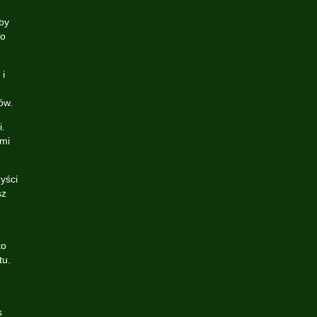
aby
bo
 i
ów.
i.
imi
yści
sz
to
tu.
s