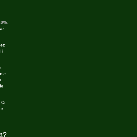
20%
.
waż
zez
N
i
k
nie
a
ie
 Ci
ne
a?