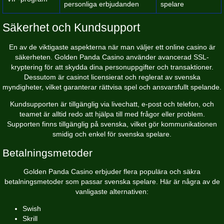
personliga erbjudanden
spelare
Säkerhet och Kundsupport
En av de viktigaste aspekterna när man väljer ett online casino är
säkerheten. Golden Panda Casino använder avancerad SSL-
kryptering för att skydda dina personuppgifter och transaktioner.
Dessutom är casinot licensierat och reglerat av svenska
myndigheter, vilket garanterar rättvisa spel och ansvarsfullt spelande.
Kundsupporten är tillgänglig via livechatt, e-post och telefon, och
teamet är alltid redo att hjälpa till med frågor eller problem.
Supporten finns tillgänglig på svenska, vilket gör kommunikationen
smidig och enkel för svenska spelare.
Betalningsmetoder
Golden Panda Casino erbjuder flera populära och säkra
betalningsmetoder som passar svenska spelare. Här är några av de
vanligaste alternativen:
Swish
Skrill