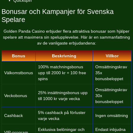
Quickspin
Bonusar och Kampanjer för Svenska
Spelare
Golden Panda Casino erbjuder flera attraktiva bonusar som hjälper
spelare att maximera sin spelupplevelse. Här är en sammanfattning
av de vanligaste erbjudandena:
Bonus
Beskrivning
Villkor
100% matchningsbonus
Omsättningskrav
Välkomstbonus
upp till 2000 kr + 100 free
35x
spins
bonusbeloppet
Omsättningskrav
25% insättningsbonus upp
Veckobonus
30x
till 1000 kr varje vecka
bonusbeloppet
5% cashback på förluster
Cashback
Ingen omsättning
varje vecka
Exklusiva belöningar och
Endast inbjudna
VIP-program