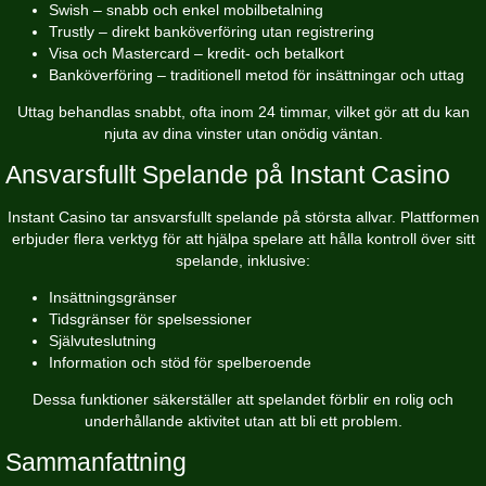
Swish – snabb och enkel mobilbetalning
Trustly – direkt banköverföring utan registrering
Visa och Mastercard – kredit- och betalkort
Banköverföring – traditionell metod för insättningar och uttag
Uttag behandlas snabbt, ofta inom 24 timmar, vilket gör att du kan
njuta av dina vinster utan onödig väntan.
Ansvarsfullt Spelande på Instant Casino
Instant Casino tar ansvarsfullt spelande på största allvar. Plattformen
erbjuder flera verktyg för att hjälpa spelare att hålla kontroll över sitt
spelande, inklusive:
Insättningsgränser
Tidsgränser för spelsessioner
Självuteslutning
Information och stöd för spelberoende
Dessa funktioner säkerställer att spelandet förblir en rolig och
underhållande aktivitet utan att bli ett problem.
Sammanfattning