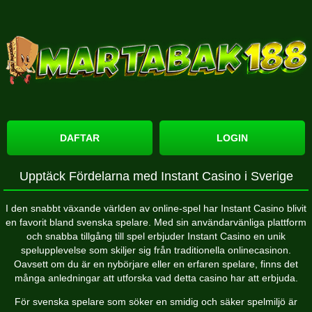
DAFTAR
LOGIN
Upptäck Fördelarna med Instant Casino i Sverige
I den snabbt växande världen av online-spel har Instant Casino blivit
en favorit bland svenska spelare. Med sin användarvänliga plattform
och snabba tillgång till spel erbjuder Instant Casino en unik
spelupplevelse som skiljer sig från traditionella onlinecasinon.
Oavsett om du är en nybörjare eller en erfaren spelare, finns det
många anledningar att utforska vad detta casino har att erbjuda.
För svenska spelare som söker en smidig och säker spelmiljö är