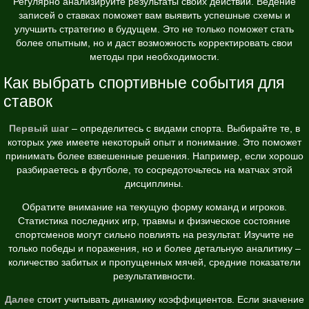
Регулярно анализируйте результаты своих действий. Ведение
записей о ставках поможет вам выявить успешные схемы и
улучшить стратегию в будущем. Это не только поможет стать
более опытным, но и даст возможность корректировать свои
методы при необходимости.
Как выбрать спортивные события для
ставок
Первый шаг
– определитесь с видами спорта. Выбирайте те, в
которых уже имеете некоторый опыт и понимание. Это поможет
принимать более взвешенные решения. Например, если хорошо
разбираетесь в футболе, то сосредоточьтесь на матчах этой
дисциплины.
Обратите внимание на текущую форму команд и игроков.
Статистика последних игр, травмы и физическое состояние
спортсменов могут сильно повлиять на результат. Изучите не
только победы и поражения, но и более детальную аналитику –
количество забитых и пропущенных мячей, средние показатели
результативности.
Далее
стоит учитывать динамику коэффициентов. Если значение