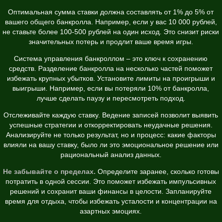
Оптимальная сумма ставки должна составлять от 1% до 5% от
вашего общего банкролла. Например, если у вас 10 000 рублей,
не ставьте более 100-500 рублей на один исход. Это снизит риски
значительных потерь и продлит ваше время игры.
Система управления банкроллом – это ключ к сохранению
средств. Разделение банкролла на несколько частей поможет
избежать крупных убытков. Установите лимиты на проигрыши и
выигрыши. Например, если вы потеряли 10% от банкролла,
лучше сделать паузу и пересмотреть подход.
Отслеживайте каждую ставку. Ведение записей позволит выявить
успешные стратегии и откорректировать неудачные решения.
Анализируйте не только результат, но и процесс: какие факторы
влияли на вашу ставку, было ли это эмоциональное решение или
рациональный анализ данных.
Не забывайте о пределах.
Определите заранее, сколько готовы
потратить в одной сессии. Это поможет избежать импульсивных
решений и сохранит ваши финансы в целости. Запланируйте
время для отдыха, чтобы избежать усталости и концентрации на
азартных эмоциях.