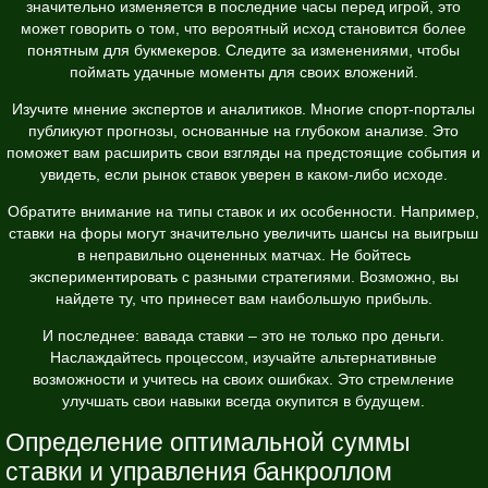
значительно изменяется в последние часы перед игрой, это
может говорить о том, что вероятный исход становится более
понятным для букмекеров. Следите за изменениями, чтобы
поймать удачные моменты для своих вложений.
Изучите мнение экспертов и аналитиков. Многие спорт-порталы
публикуют прогнозы, основанные на глубоком анализе. Это
поможет вам расширить свои взгляды на предстоящие события и
увидеть, если рынок ставок уверен в каком-либо исходе.
Обратите внимание на типы ставок и их особенности. Например,
ставки на форы могут значительно увеличить шансы на выигрыш
в неправильно оцененных матчах. Не бойтесь
экспериментировать с разными стратегиями. Возможно, вы
найдете ту, что принесет вам наибольшую прибыль.
И последнее:
вавада ставки
– это не только про деньги.
Наслаждайтесь процессом, изучайте альтернативные
возможности и учитесь на своих ошибках. Это стремление
улучшать свои навыки всегда окупится в будущем.
Определение оптимальной суммы
ставки и управления банкроллом