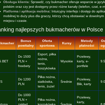
Obsługa klienta:
Sprawdź, czy bukmacher oferuje wsparcie w języ
polskim oraz czy jest dostępny przez różne kanały (telefon, czat, e-m
Platforma i aplikacja mobilna:
Intuicyjny interfejs i dostęp do aplika
mobilnej to duży plus dla graczy, którzy chcą obstawiać w dowolnym
miejscu i czasie.
nking najlepszych bukmacherów w Polsce
Bonus
Oferta
Metody
O
ukmacher
Kursy
powitalny
sportowa
płatności
og
Esport, piłka
Do 1500
Przelewy,
nożna,
G.BET
PLN +
Wysokie
karty, e-
9.
tenis,
freebety
portfele
koszykówka
Piłka nożna,
Do 1200
Przelewy,
TS
siatkówka,
Średnie
9.
PLN
Blik, karty
tenis, żużel
Do 1000
Przelewy,
PLN +
Piłka nożna,
karty,
rtuna
zakład
koszykówka,
Średnie
8.