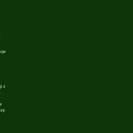
.
cje
i z
ą
e
zy.