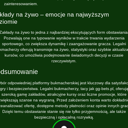
zainteresowaniem.
kłady na żywo – emocje na najwyższym
ziomie
Zakłady na żywo to jedna z najbardziej ekscytujących form obstawiania
Pozwalają one na typowanie wyników w trakcie trwania wydarzenia
sportowego, co zwiększa dynamikę i zaangażowanie gracza. Legalni
kmacherzy oferują transmisje na żywo, statystyki oraz szybkie aktualiza
kursów, co umożliwia podejmowanie świadomych decyzji w czasie
rzeczywistym.
odsumowanie
bór odpowiedniej platformy bukmacherskiej jest kluczowy dla satysfakcj
gry i bezpieczeństwa. Legalni bukmacherzy, tacy jak
gg-bets.pl
, oferuj
szeroką gamę zakładów, atrakcyjne kursy oraz liczne promocje, które
zwiększają szanse na wygraną. Przed założeniem konta warto dokładni
zeanalizować ofertę, dostępne metody płatności oraz opinie innych grac
Dzięki temu obstawianie stanie się nie tylko przyjemnością, ale także
bezpieczną i opłacalną rozrywką.