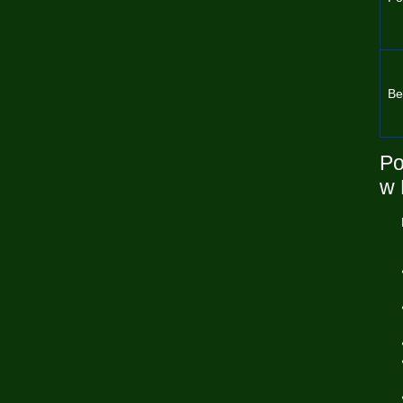
Be
Po
w 