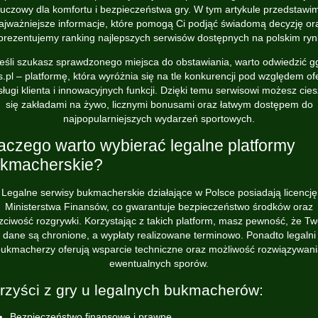
luczowy dla komfortu i bezpieczeństwa gry. W tym artykule przedstawi
ajważniejsze informacje, które pomogą Ci podjąć świadomą decyzję or
prezentujemy ranking najlepszych serwisów dostępnych na polskim ryn
eśli szukasz sprawdzonego miejsca do obstawiania, warto odwiedzić
g
s.pl
– platformę, która wyróżnia się na tle konkurencji pod względem ofe
ługi klienta i innowacyjnych funkcji. Dzięki temu serwisowi możesz cie
się zakładami na żywo, licznymi bonusami oraz łatwym dostępem do
najpopularniejszych wydarzeń sportowych.
aczego warto wybierać legalne platformy
kmacherskie?
Legalne serwisy bukmacherskie działające w Polsce posiadają licencję
Ministerstwa Finansów, co gwarantuje bezpieczeństwo środków oraz
zciwość rozgrywki. Korzystając z takich platform, masz pewność, że Tw
dane są chronione, a wypłaty realizowane terminowo. Ponadto legalni
ukmacherzy oferują wsparcie techniczne oraz możliwość rozwiązywan
ewentualnych sporów.
rzyści z gry u legalnych bukmacherów:
Bezpieczeństwo finansowe i prawne