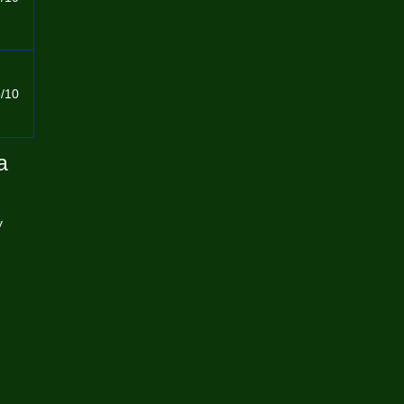
5/10
a
y