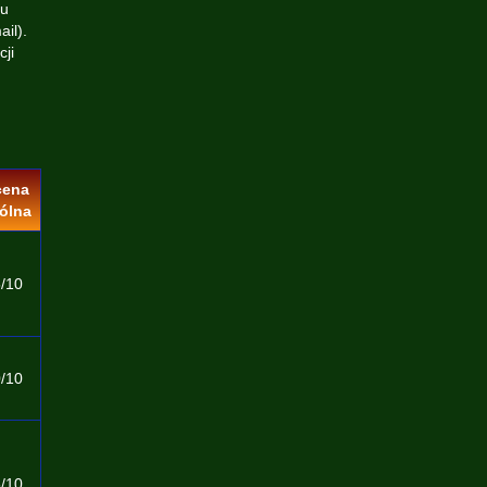
ku
ail).
cji
cena
ólna
5/10
0/10
8/10