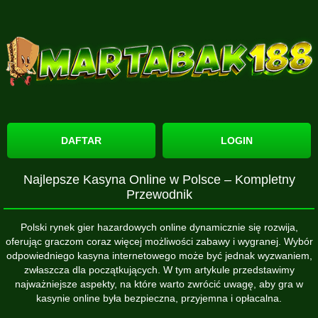
DAFTAR
LOGIN
Najlepsze Kasyna Online w Polsce – Kompletny
Przewodnik
Polski rynek gier hazardowych online dynamicznie się rozwija,
oferując graczom coraz więcej możliwości zabawy i wygranej. Wybór
odpowiedniego kasyna internetowego może być jednak wyzwaniem,
zwłaszcza dla początkujących. W tym artykule przedstawimy
najważniejsze aspekty, na które warto zwrócić uwagę, aby gra w
kasynie online była bezpieczna, przyjemna i opłacalna.