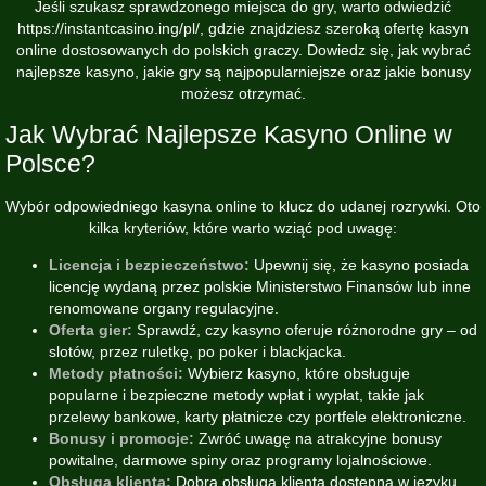
Jeśli szukasz sprawdzonego miejsca do gry, warto odwiedzić
https://instantcasino.ing/pl/
, gdzie znajdziesz szeroką ofertę kasyn
online dostosowanych do polskich graczy. Dowiedz się, jak wybrać
najlepsze kasyno, jakie gry są najpopularniejsze oraz jakie bonusy
możesz otrzymać.
Jak Wybrać Najlepsze Kasyno Online w
Polsce?
Wybór odpowiedniego kasyna online to klucz do udanej rozrywki. Oto
kilka kryteriów, które warto wziąć pod uwagę:
Licencja i bezpieczeństwo:
Upewnij się, że kasyno posiada
licencję wydaną przez polskie Ministerstwo Finansów lub inne
renomowane organy regulacyjne.
Oferta gier:
Sprawdź, czy kasyno oferuje różnorodne gry – od
slotów, przez ruletkę, po poker i blackjacka.
Metody płatności:
Wybierz kasyno, które obsługuje
popularne i bezpieczne metody wpłat i wypłat, takie jak
przelewy bankowe, karty płatnicze czy portfele elektroniczne.
Bonusy i promocje:
Zwróć uwagę na atrakcyjne bonusy
powitalne, darmowe spiny oraz programy lojalnościowe.
Obsługa klienta:
Dobra obsługa klienta dostępna w języku