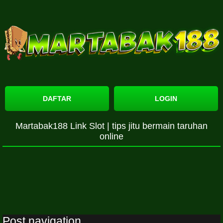
DAFTAR
LOGIN
Martabak188 Link Slot | tips jitu bermain taruhan
online
Post navigation