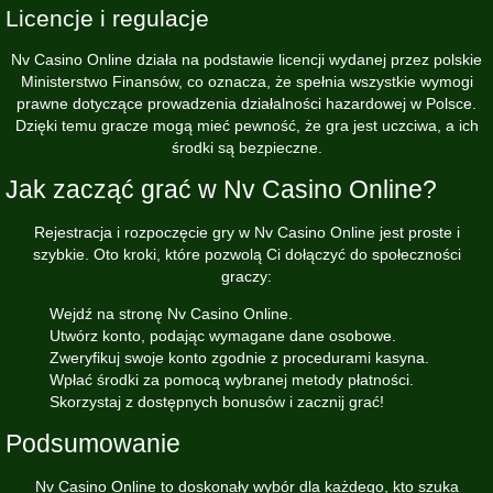
Licencje i regulacje
Nv Casino Online działa na podstawie licencji wydanej przez polskie
Ministerstwo Finansów, co oznacza, że spełnia wszystkie wymogi
prawne dotyczące prowadzenia działalności hazardowej w Polsce.
Dzięki temu gracze mogą mieć pewność, że gra jest uczciwa, a ich
środki są bezpieczne.
Jak zacząć grać w Nv Casino Online?
Rejestracja i rozpoczęcie gry w Nv Casino Online jest proste i
szybkie. Oto kroki, które pozwolą Ci dołączyć do społeczności
graczy:
Wejdź na stronę
Nv Casino Online
.
Utwórz konto, podając wymagane dane osobowe.
Zweryfikuj swoje konto zgodnie z procedurami kasyna.
Wpłać środki za pomocą wybranej metody płatności.
Skorzystaj z dostępnych bonusów i zacznij grać!
Podsumowanie
Nv Casino Online to doskonały wybór dla każdego, kto szuka