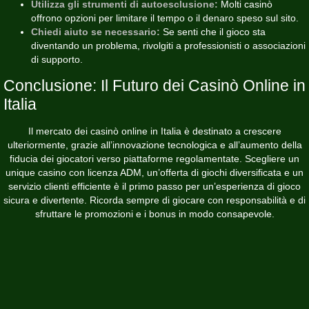
Utilizza gli strumenti di autoesclusione:
Molti casinò
offrono opzioni per limitare il tempo o il denaro speso sul sito.
Chiedi aiuto se necessario:
Se senti che il gioco sta
diventando un problema, rivolgiti a professionisti o associazioni
di supporto.
Conclusione: Il Futuro dei Casinò Online in
Italia
Il mercato dei casinò online in Italia è destinato a crescere
ulteriormente, grazie all’innovazione tecnologica e all’aumento della
fiducia dei giocatori verso piattaforme regolamentate. Scegliere un
unique casino
con licenza ADM, un’offerta di giochi diversificata e un
servizio clienti efficiente è il primo passo per un’esperienza di gioco
sicura e divertente. Ricorda sempre di giocare con responsabilità e di
sfruttare le promozioni e i bonus in modo consapevole.