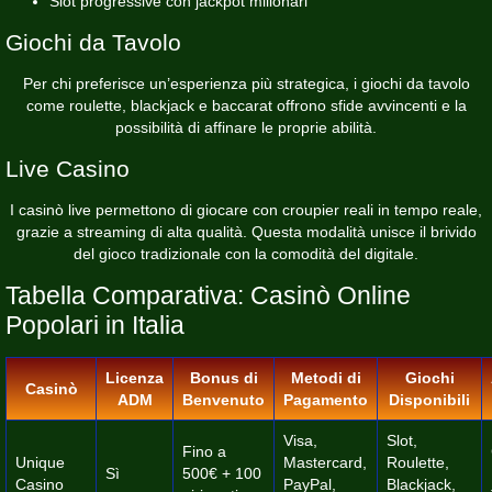
Slot progressive con jackpot milionari
Giochi da Tavolo
Per chi preferisce un’esperienza più strategica, i giochi da tavolo
come roulette, blackjack e baccarat offrono sfide avvincenti e la
possibilità di affinare le proprie abilità.
Live Casino
I casinò live permettono di giocare con croupier reali in tempo reale,
grazie a streaming di alta qualità. Questa modalità unisce il brivido
del gioco tradizionale con la comodità del digitale.
Tabella Comparativa: Casinò Online
Popolari in Italia
Licenza
Bonus di
Metodi di
Giochi
Casinò
ADM
Benvenuto
Pagamento
Disponibili
Visa,
Slot,
Fino a
Unique
Mastercard,
Roulette,
Sì
500€ + 100
Casino
PayPal,
Blackjack,