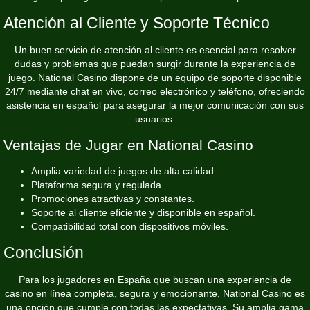
Atención al Cliente y Soporte Técnico
Un buen servicio de atención al cliente es esencial para resolver
dudas y problemas que puedan surgir durante la experiencia de
juego. National Casino dispone de un equipo de soporte disponible
24/7 mediante chat en vivo, correo electrónico y teléfono, ofreciendo
asistencia en español para asegurar la mejor comunicación con sus
usuarios.
Ventajas de Jugar en National Casino
Amplia variedad de juegos de alta calidad.
Plataforma segura y regulada.
Promociones atractivas y constantes.
Soporte al cliente eficiente y disponible en español.
Compatibilidad total con dispositivos móviles.
Conclusión
Para los jugadores en España que buscan una experiencia de
casino en línea completa, segura y emocionante, National Casino es
una opción que cumple con todas las expectativas. Su amplia gama