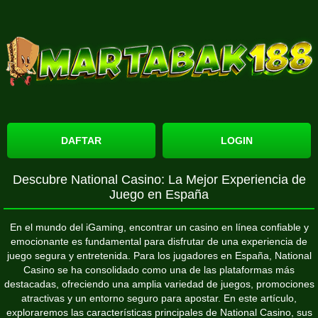
DAFTAR
LOGIN
Descubre National Casino: La Mejor Experiencia de
Juego en España
En el mundo del iGaming, encontrar un casino en línea confiable y
emocionante es fundamental para disfrutar de una experiencia de
juego segura y entretenida. Para los jugadores en España,
National
Casino
se ha consolidado como una de las plataformas más
destacadas, ofreciendo una amplia variedad de juegos, promociones
atractivas y un entorno seguro para apostar. En este artículo,
exploraremos las características principales de National Casino, sus