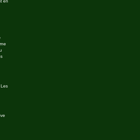
nt en
e
mme
u
es
 Les
ive