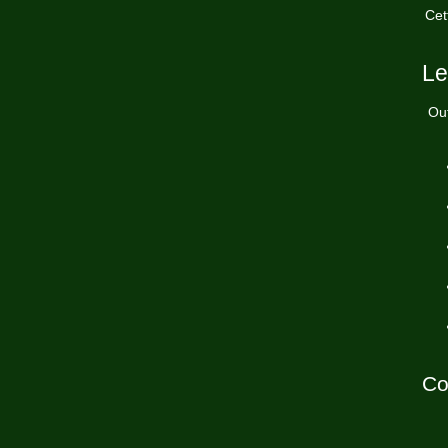
Cet
Le
Out
Co