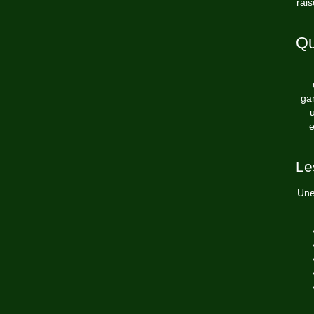
rais
Qu
ga
e
Le
Une