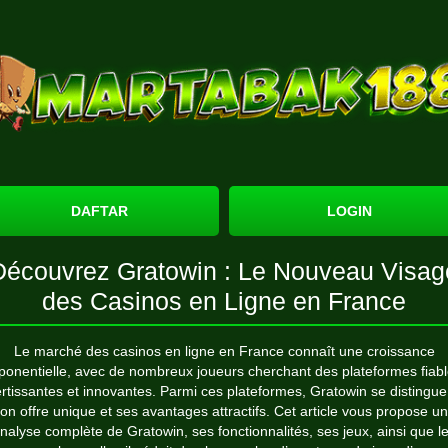
DAFTAR
LOGIN
Découvrez Gratowin : Le Nouveau Visag
des Casinos en Ligne en France
Le marché des casinos en ligne en France connaît une croissance
ponentielle, avec de nombreux joueurs cherchant des plateformes fiabl
ertissantes et innovantes. Parmi ces plateformes,
Gratowin
se distingue
on offre unique et ses avantages attractifs. Cet article vous propose u
nalyse complète de Gratowin, ses fonctionnalités, ses jeux, ainsi que l